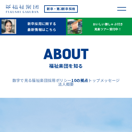
新卒・第2新卒採用
新卒採用に関する
おいしい豚しゃぶ付き
見楽ツアー受付中！
最新情報はこちら
福祉楽団を知る
数字で見る福祉楽団
採用ポリシー
10の拠点
トップメッセージ
法人概要