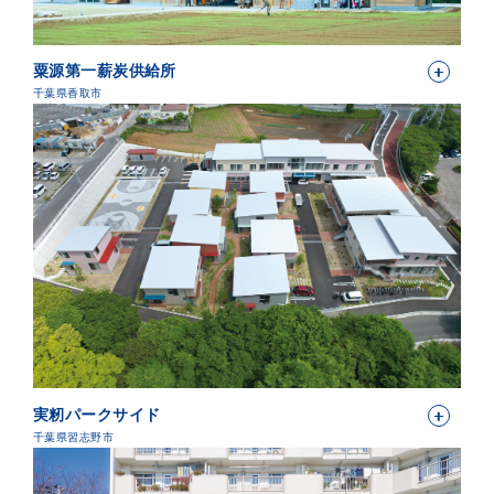
粟源第一薪炭供給所
千葉県香取市
実籾パークサイド
千葉県習志野市