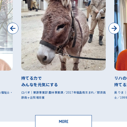
リハの視点で
気にする
持てる力を引き出す
部 農林事業課／2017年福島県生まれ／那須高
英 りま｜杜の家やしお 生活支援課 課長
業
士／1999年北海道生まれ／リハビリテー