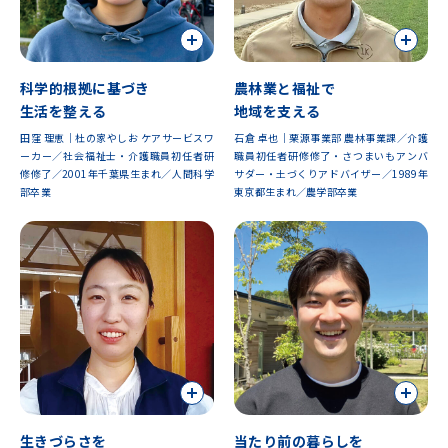
科学的根拠に基づき
農林業と福祉で
生活を整える
地域を支える
田窪 理恵｜杜の家やしお ケアサービスワ
石倉 卓也｜栗源事業部 農林事業課／介護
ーカー／社会福祉士・介護職員初任者研
職員初任者研修修了・さつまいもアンバ
修修了／2001年千葉県生まれ／人間科学
サダー・土づくりアドバイザー／1989年
部卒業
東京都生まれ／農学部卒業
生きづらさを
当たり前の暮らしを