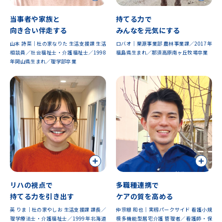
当事者や家族と
持てる力で
向き合い伴走する
みんなを元気にする
山本 詩菜｜杜の家なりた 生活支援課 生活
ロバオ｜栗源事業部 農林事業課／2017年
相談員／社会福祉士・介護福祉士／1998
福島県生まれ／那須高原南ヶ丘牧場卒業
年岡山県生まれ／理学部卒業
リハの視点で
多職種連携で
持てる力を引き出す
ケアの質を高める
英 りま｜杜の家やしお 生活支援課 課長／
仲宗根 和也｜実籾パークサイド 看護小規
理学療法士・介護福祉士／1999年北海道
模多機能型居宅介護 管理者／看護師・保