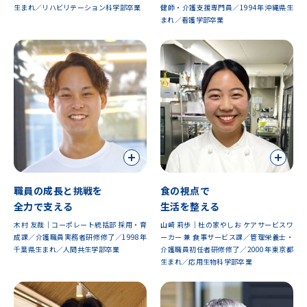
生まれ／リハビリテーション科学部卒業
健師・介護支援専門員／1994年沖縄県生
まれ／看護学部卒業
職員の成長と挑戦を
食の視点で
全力で支える
生活を整える
木村 友哉｜コーポレート統括部 採用・育
山崎 莉歩｜杜の家やしお ケアサービスワ
成課／介護職員実務者研修修了／1998年
ーカー 兼 食事サービス課／管理栄養士・
千葉県生まれ／人間共生学部卒業
介護職員初任者研修修了／2000年東京都
生まれ／応用生物科学部卒業