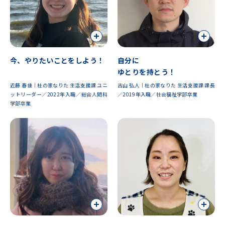
今、やりたいことをしよう！
自分に
ゆとりを持とう！
近藤 春佳｜杜の家なりた 生活支援課 ユニ
古山 弘人｜杜の家なりた 生活支援課 課長
ットリーダー／2022年入職／総合人間科
／2019年入職／社会福祉学部卒業
学部卒業