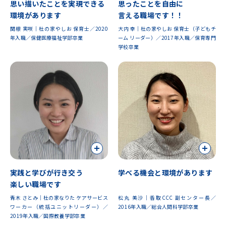
思い描いたことを実現できる
思ったことを自由に
環境があります
言える職場です！！
関根 実咲｜杜の家やしお 保育士／2020
大内 幸｜杜の家やしお 保育士（子どもチ
年入職／保健医療福祉学部卒業
ーム リーダー）／2017年入職／保育専門
学校卒業
実践と学びが行き交う
学べる機会と環境があります
楽しい職場です
青木 さとみ｜杜の家なりた ケアサービス
松丸 美沙｜香取CCC 副センター長／
ワーカー（統括ユニットリーダー）／
2016年入職／総合人間科学部卒業
2019年入職／国際教養学部卒業