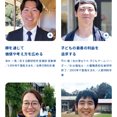
豚を通じて
子どもの最善の利益を
価値や考え方を広める
追求する
常木 一真｜恋する豚研究所 営業部 営業課
平川 樹｜杜の家なりた 子どもチーム リー
／1999年千葉県生まれ／法律行政科卒業
ダー／社会福祉士・介護職員初任者研修
修了／2000年千葉県生まれ／人間学群卒
業