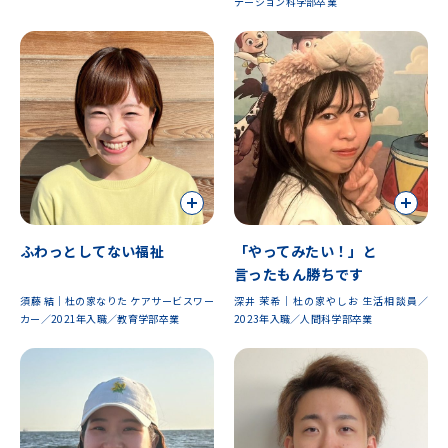
テーション科学部卒業
ふわっとしてない福祉
「やってみたい！」と
言ったもん勝ちです
須藤 結｜杜の家なりた ケアサービスワー
深井 茉希｜杜の家やしお 生活相談員／
カー／2021年入職／教育学部卒業
2023年入職／人間科学部卒業