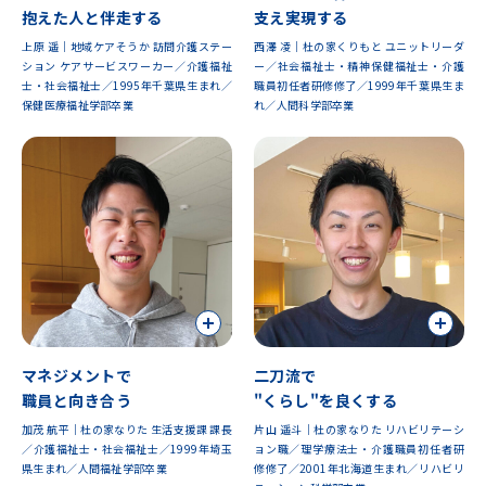
抱えた人と伴走する
支え実現する
上原 遥｜地域ケアそうか 訪問介護ステー
西澤 凌｜杜の家くりもと ユニットリーダ
ション ケアサービスワーカー／介護福祉
ー／社会福祉士・精神保健福祉士・介護
士・社会福祉士／1995年千葉県生まれ／
職員初任者研修修了／1999年千葉県生ま
保健医療福祉学部卒業
れ／人間科学部卒業
マネジメントで
二刀流で
職員と向き合う
"くらし"を良くする
加茂 航平｜杜の家なりた 生活支援課 課長
片山 遥斗｜杜の家なりた リハビリテーシ
／介護福祉士・社会福祉士／1999年埼玉
ョン職／理学療法士・介護職員初任者研
県生まれ／人間福祉学部卒業
修修了／2001年北海道生まれ／リハビリ